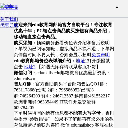
购买商品
查询订单
关于我们
欢迎来到edu教育网邮箱官方自助平台！专注教育
优惠导航
优惠十年；PC端点击商品购买按钮有商品介绍，
移动端直接点击商品。
购买须知：
预购前务必看价位表介绍和售后说明，
下单视为已阅读知晓，虚拟商品不换不退，下单网
页停留时间不要太长，否则会显示超时
免责声明
edu教育邮箱价位表详细介绍：
地址1
打开缓慢就
点击
地址2
【如遇无库存请联系客服补货】
微信订阅
：edumails edu邮箱教育优惠最新资讯：
edumails.cn
售后Q群
：官方自助购买平台邮箱售后QQ1群：
763117868(已满) 2群：796586952(已满)3
群:748264209 群4：246713587 越南群:461552217
欧洲非洲群:963354449 IT软件开发交流群
609784205
下单时候填写的所有信息都
不能有大写字母
，否则
会提示“参数错误”！如果不了解邮箱有您必用的教
育优惠请提前联系咨询 微信 edumailshop 客服在线