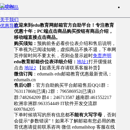
购买商品
查询订单
关于我们
欢迎来到edu教育网邮箱官方自助平台！专注教育
优惠导航
优惠十年；PC端点击商品购买按钮有商品介绍，
移动端直接点击商品。
购买须知：
预购前务必看价位表介绍和售后说明，
下单视为已阅读知晓，虚拟商品不换不退，下单网
页停留时间不要太长，否则会显示超时
免责声明
edu教育邮箱价位表详细介绍：
地址1
打开缓慢就
点击
地址2
【如遇无库存请联系客服补货】
微信订阅
：edumails edu邮箱教育优惠最新资讯：
edumails.cn
售后Q群
：官方自助购买平台邮箱售后QQ1群：
763117868(已满) 2群：796586952(已满)3
群:748264209 群4：246713587 越南群:461552217
欧洲非洲群:963354449 IT软件开发交流群
609784205
下单时候填写的所有信息都
不能有大写字母
，否则
会提示“参数错误”！如果不了解邮箱有您必用的教
育优惠请提前联系咨询 微信 edumailshop 客服在线