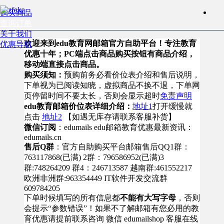
购买商品
查询订单
关于我们
欢迎来到edu教育网邮箱官方自助平台！专注教育
优惠导航
优惠十年；PC端点击商品购买按钮有商品介绍，
移动端直接点击商品。
购买须知：
预购前务必看价位表介绍和售后说明，
下单视为已阅读知晓，虚拟商品不换不退，下单网
页停留时间不要太长，否则会显示超时
免责声明
edu教育邮箱价位表详细介绍：
地址1
打开缓慢就
点击
地址2
【如遇无库存请联系客服补货】
微信订阅
：edumails edu邮箱教育优惠最新资讯：
edumails.cn
售后Q群
：官方自助购买平台邮箱售后QQ1群：
763117868(已满) 2群：796586952(已满)3
群:748264209 群4：246713587 越南群:461552217
欧洲非洲群:963354449 IT软件开发交流群
609784205
下单时候填写的所有信息都
不能有大写字母
，否则
会提示“参数错误”！如果不了解邮箱有您必用的教
育优惠请提前联系咨询 微信 edumailshop 客服在线